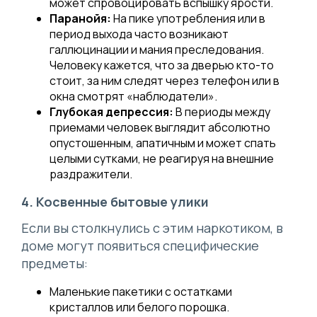
может спровоцировать вспышку ярости.
Паранойя:
На пике употребления или в
период выхода часто возникают
галлюцинации и мания преследования.
Человеку кажется, что за дверью кто-то
стоит, за ним следят через телефон или в
окна смотрят «наблюдатели».
Глубокая депрессия:
В периоды между
приемами человек выглядит абсолютно
опустошенным, апатичным и может спать
целыми сутками, не реагируя на внешние
раздражители.
4. Косвенные бытовые улики
Если вы столкнулись с этим наркотиком, в
доме могут появиться специфические
предметы:
Маленькие пакетики с остатками
кристаллов или белого порошка.