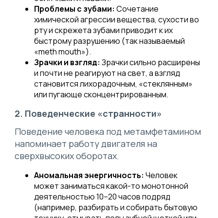
Проблемы с зубами:
Сочетание
химической агрессии вещества, сухости во
рту и скрежета зубами приводит к их
быстрому разрушению (так называемый
«meth mouth»).
Зрачки и взгляд:
Зрачки сильно расширены
и почти не реагируют на свет, а взгляд
становится лихорадочным, «стеклянным»
или пугающе сконцентрированным.
2. Поведенческие «странности»
Поведение человека под метамфетамином
напоминает работу двигателя на
сверхвысоких оборотах.
Аномальная энергичность:
Человек
может заниматься какой-то монотонной
деятельностью 10–20 часов подряд
(например, разбирать и собирать бытовую
технику, отмывать полы зубной щеткой или