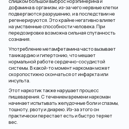
слишком большой выброс норэпинерина и
дофамина в организм, из-за чего нервные клетки
подвергаются разрушению, и в последствии не
регенерируются. Это крайне негативно влияет
на умственные способности человека. При
передозировке возможна сильная спутанность
сознания.
Употребление метамфетамина часто вызывает
тахикардию и гипертонию, что мешает
нормальной работе сердечно-сосудистой
системы. В какой-то момент наркоман может
скоропостижно скончаться от инфаркта или
инсульта.
Этот наркотик также нарушает процесс
пищеварения. С течением времени наркоман
начинает испытывать желудочные боли и спазмы,
тошноту, рвоту и диарею. Из-за этого он
практически перестает есть и быстро теряет
вес.